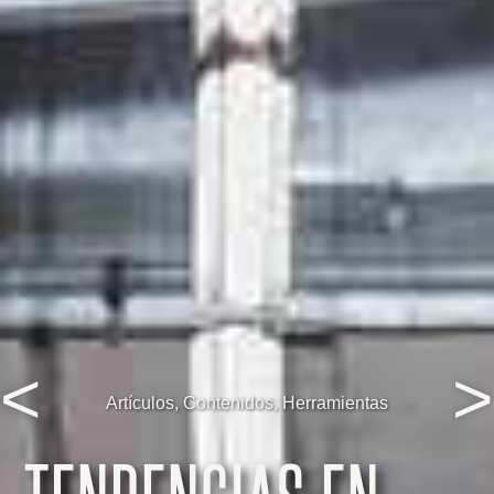
<
>
Artículos
,
Contenidos
,
Herramientas