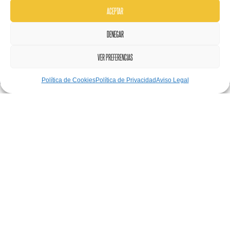
ACEPTAR
DENEGAR
VER PREFERENCIAS
Política de Cookies
Política de Privacidad
Aviso Legal
abril 29, 2021
AGV
,
Almacenes
,
Digitalización
En las estrategias de operaciones, a medida que el
mercado tiende a reducir el mix y a tener demandas más
previsibles, la automatización cobra sentido.