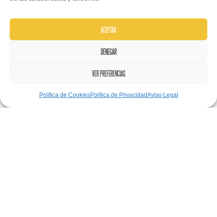
ACEPTAR
DENEGAR
VER PREFERENCIAS
Política de Cookies
Política de Privacidad
Aviso Legal
marzo 30, 2021
Estrategia
,
Formación
,
MU Máster
,
Operaciones
La estrategia tiene muchos puntos de vista y de hecho es
un campo de la consultoría. Más que ayudar en el proceso