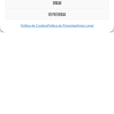
DENEGAR
VER PREFERENCIAS
Política de Cookies
Política de Privacidad
Aviso Legal
junio 22, 2021
Análisis
,
Flujos
,
VSM
Hace poco estuve ofertando para un proyecto muy
interesante para el diseño de una nueva implantación o
lay-out. Es un tipo de proyecto muy bonito como consultor y
algo único e inolvidable para el cliente, ya que pocas
veces en la vida de una compañía se produce una
mudanza a un nuevo edificio.