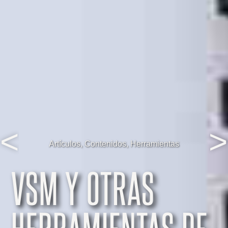
<
>
Artículos
,
Contenidos
,
Herramientas
VSM Y OTRAS
HERRAMIENTAS DE